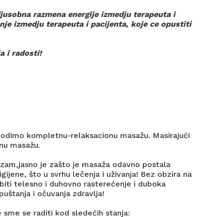
djusobna razmena energije izmedju terapeuta i
nje izmedju terapeuta i pacijenta, koje ce opustiti
 i radosti!
vodimo kompletnu-relaksacionu masažu. Masirajući
lnu masažu.
izam,jasno je zašto je masaža odavno postala
ijene, što u svrhu lečenja i uživanja! Bez obzira na
 biti telesno i duhovno rasterećenje i duboka
puštanja i očuvanja zdravlja!
 sme se raditi kod sledećih stanja: