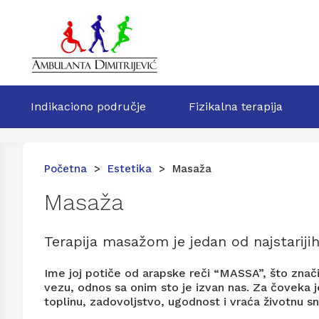
Indikaciono područje
Fizikalna terapija
Početna
>
Estetika
> Masaža
Masaža
Terapija masažom je jedan od najstarijih 
Ime joj potiče od arapske reči “MASSA”, što znači
vezu, odnos sa onim sto je izvan nas. Za čoveka je
toplinu, zadovoljstvo, ugodnost i vraća životnu s