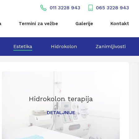
011 3228 943
065 3228 943
a
Termini za vežbe
Galerije
Kontakt
Estetika
Hidrokolon
Zanimljivosti
Hidrokolon terapija
DETALJNIJE