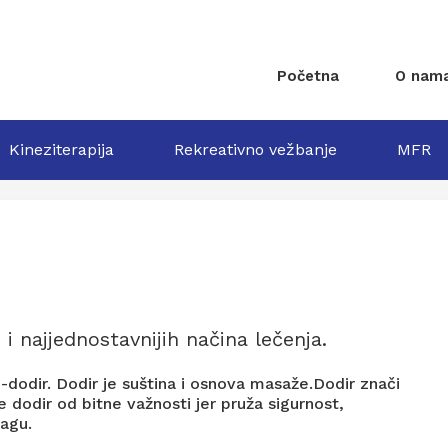
Početna
O nam
Kineziterapija
Rekreativno vežbanje
MFR
i najjednostavnijih načina lečenja.
-dodir. Dodir je suština i osnova masaže.Dodir znači
 dodir od bitne važnosti jer pruža sigurnost,
nagu.