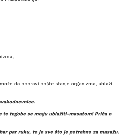
nizma,
o može da popravi opšte stanje organizma, ublaži
svakodnevnice.
sve te tegobe se mogu ublažiti-masažom! Priča o
bar par ruku, to je sve što je potrebno za masažu.