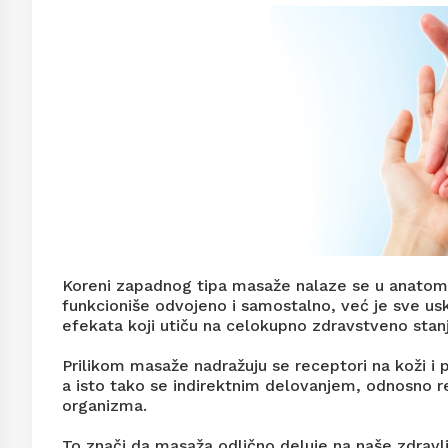
Koreni zapadnog tipa masaže nalaze se u anatomij
funkcioniše odvojeno i samostalno, već je sve us
efekata koji utiču na celokupno zdravstveno stan
Prilikom masaže nadražuju se receptori na koži i
a isto tako se indirektnim delovanjem, odnosno r
organizma.
To znači da masaža odlično deluje na naše zdravlj