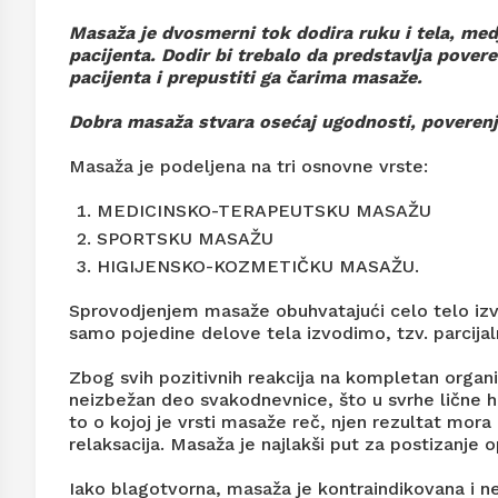
Masaža je dvosmerni tok dodira ruku i tela, me
pacijenta. Dodir bi trebalo da predstavlja povere
pacijenta i prepustiti ga čarima masaže.
Dobra masaža stvara osećaj ugodnosti, poverenja
Masaža je podeljena na tri osnovne vrste:
MEDICINSKO-TERAPEUTSKU MASAŽU
SPORTSKU MASAŽU
HIGIJENSKO-KOZMETIČKU MASAŽU.
Sprovodjenjem masaže obuhvatajući celo telo iz
samo pojedine delove tela izvodimo, tzv. parcija
Zbog svih pozitivnih reakcija na kompletan organ
neizbežan deo svakodnevnice, što u svrhe lične hig
to o kojoj je vrsti masaže reč, njen rezultat mora
relaksacija. Masaža je najlakši put za postizanje o
Iako blagotvorna, masaža je kontraindikovana i ne