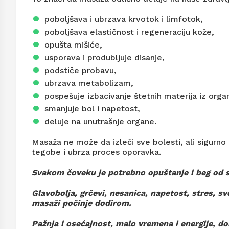
poboljšava i ubrzava krvotok i limfotok,
poboljšava elastičnost i regeneraciju kože,
opušta mišiće,
usporava i produbljuje disanje,
podstiče probavu,
ubrzava metabolizam,
pospešuje izbacivanje štetnih materija iz orga
smanjuje bol i napetost,
deluje na unutrašnje organe.
Masaža ne može da izleči sve bolesti, ali sigurn
tegobe i ubrza proces oporavka.
Svakom čoveku je potrebno opuštanje i beg od 
Glavobolja, grčevi, nesanica, napetost, stres, 
masaži počinje dodirom.
Pažnja i osećajnost, malo vremena i energije, do