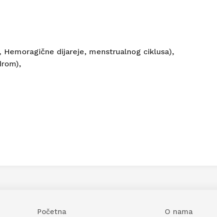
e, Hemoragične dijareje, menstrualnog ciklusa),
drom),
Početna
O nama