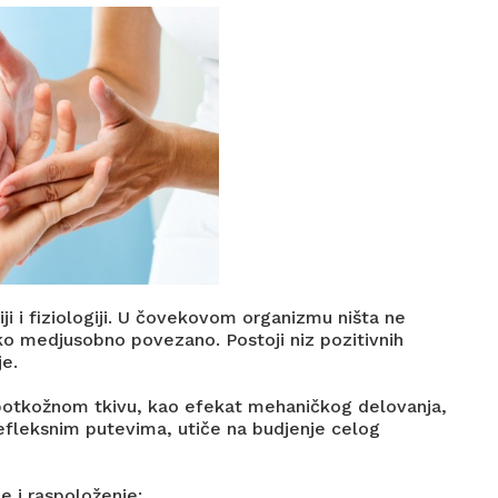
i i fiziologiji. U čovekovom organizmu ništa ne
ko medjusobno povezano. Postoji niz pozitivnih
je.
 potkožnom tkivu, kao efekat mehaničkog delovanja,
efleksnim putevima, utiče na budjenje celog
e i raspoloženje: