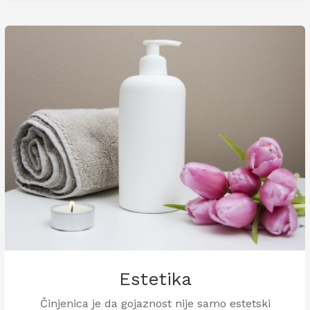
života odgovori što kvalitetnije.
Estetika
Činjenica je da gojaznost nije samo estetski