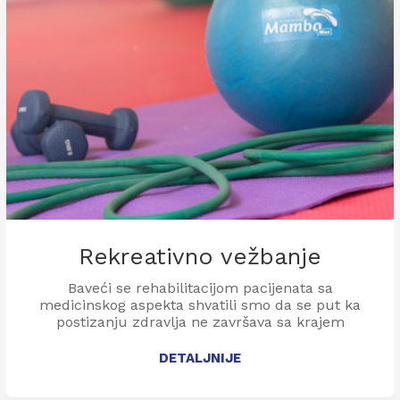
Rekreativno vežbanje
Baveći se rehabilitacijom pacijenata sa
medicinskog aspekta shvatili smo da se put ka
postizanju zdravlja ne završava sa krajem
rehabilitacije. Pojam zdravlja se ne može
posmatrati samo kao odsustvo bolesti, vec
DETALJNIJE
zdravlje ima mnogo širi smisao i ono predstavlja
sposobnost da se na izazove svakodnevnog