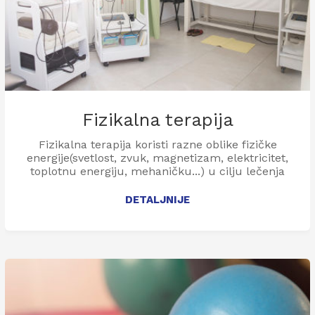
Fizikalna terapija
Fizikalna terapija koristi razne oblike fizičke
energije(svetlost, zvuk, magnetizam, elektricitet,
toplotnu energiju, mehaničku...) u cilju lečenja
oboljenja, povreda i njihovih posledica.
DETALJNIJE