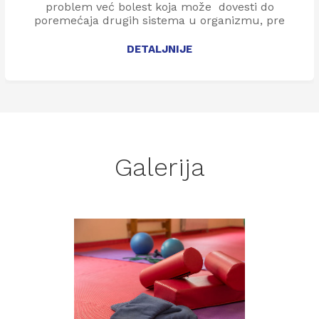
problem već bolest koja može dovesti do
poremećaja drugih sistema u organizmu, pre
svega kardio-vaskularnog i koštano-zglobnog,
kao i do pojave dijabetesa.
DETALJNIJE
Galerija