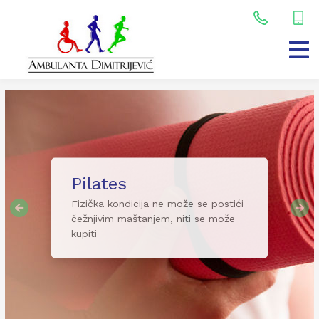
Fizikalna terapija
Fizikalna terapija koristi razne oblike
i
fizičke energije u cilju lečenja
Previous
Nex
oboljenja, povreda i njihovih
posledica.